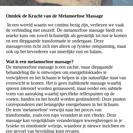
Ontdek de Kracht van de Metamorfose Massage
In een wereld waarin we continu bezig zijn, verliezen we vaak
de verbinding met onszelf. De metamorfose massage biedt een
unieke kans om zowel lichamelijk als geestelijk tot rust te komen
en een diepgaande transformatie te ondergaan. Deze
massagevorm richt zich niet alleen op fysieke ontspanning, maar
ook op het bevorderen van innerlijke rust en balans.
Wat is een metamorfose massage?
De metamorfose massage is een zachte, maar diepgaande
behandeling die is ontworpen om energieblokkades te
verwijderen en het lichaam te helpen in zijn natuurlijke staat van
evenwicht te komen. Het is geen traditionele massage waarbij
spieren intensief worden gemasseerd, maar eerder een subtiele
vorm van aanraking waarbij specifieke reflexpunten op de
voeten, handen en het hoofd worden gestimuleerd. Deze punten
corresponderen met belangrijke energiebanen in het lichaam.
De term 'metamorfose' verwijst naar het proces van
transformatie, zoals een rups verandert in een vlinder. Deze
massage kan vergelijkbare veranderingen teweegbrengen in je
fysieke en emotionele welzijn, waardoor je nieuwe inzichten en
een gevoel van bevrijding kunt ervaren.