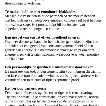
stressniveau te verlagen.
Te maken hebben met emotionele blokkades
Mensen die vastzitten in oude patronen of die moeite hebben
met het loslaten van negatieve emoties, kunnen veel baat hebben
bij deze massage. Het proces helpt bij het loslaten van
beperkende overtuigingen en emoties.
Een gevoel van onrust of vermoeidheid ervaren
Wanneer de energiebanen in het lichaam geblokkeerd zijn, kan
dit leiden tot een gevoel van constante vermoeidheid of een
gebrek aan energie. De metamorfose massage helpt om deze
energie weer vrij te laten stromen, waardoor je je weer energiek
en vitaal voelt.
Een persoonlijke of spirituele transformatie doormaken
De massage kan ook ondersteunend zijn voor mensen die zich in
een fase van transformatie bevinden, zoals bij een carrièreswitch,
veranderingen in relaties of tijdens spirituele groei.
Het verloop van een sessie
Een metamorfosemassage is een rustige en serene ervaring.
Tijdens de sessie lig je comfortabel op een massagetafel, terwijl
ik me concentreer op het aanraken van de reflexzones op je
voeten, handen en hoofd. De aanrakingen zijn zacht en ritmisch,