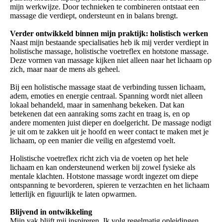
mijn werkwijze. Door technieken te combineren ontstaat een
massage die verdiept, ondersteunt en in balans brengt.
Verder ontwikkeld binnen mijn praktijk: holistisch werken
Naast mijn bestaande specialisaties heb ik mij verder verdiept in
holistische massage, holistische voetreflex en hotstone massage.
Deze vormen van massage kijken niet alleen naar het lichaam op
zich, maar naar de mens als geheel.
Bij een holistische massage staat de verbinding tussen lichaam,
adem, emoties en energie centraal. Spanning wordt niet alleen
lokaal behandeld, maar in samenhang bekeken. Dat kan
betekenen dat een aanraking soms zacht en traag is, en op
andere momenten juist dieper en doelgericht. De massage nodigt
je uit om te zakken uit je hoofd en weer contact te maken met je
lichaam, op een manier die veilig en afgestemd voelt.
Holistische voetreflex richt zich via de voeten op het hele
lichaam en kan ondersteunend werken bij zowel fysieke als
mentale klachten. Hotstone massage wordt ingezet om diepe
ontspanning te bevorderen, spieren te verzachten en het lichaam
letterlijk en figuurlijk te laten opwarmen.
Blijvend in ontwikkeling
Mijn vak blijft mij inspireren. Ik volg regelmatig opleidingen,