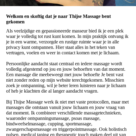
Welkom en skoftig dat je naar Thijse Massage bent
gekomen
Als veelzijdige en gepassioneerde masseur bied ik je een plek
waar je volledig tot rust kunt komen. In mijn praktijk ontvang ik
je in een warme, verzorgde en rustige ruimte waar je in alle
privacy kunt ontspannen. Hier staat alles in het teken van
vertragen, voelen en weer in contact komen met je lichaam.
Persoonlijke aandacht staat centraal en iedere massage wordt
volledig afgestemd op jou en jouw behoeften van dat moment.
Een massage die meebeweegt met jouw behoefte Je bent vast
niet zonder reden op mijn website terechtgekomen. Misschien
zoek je ontspanning, wil je beter leren luisteren naar je lichaam
of heb je klachten die al langer aandacht vragen.
Bij Thijse Massage werk ik niet met vaste protocollen, maar met
massages die ontstaan vanuit jouw lichaam en jouw vraag van
dat moment. Ik combineer verschillende massagetechnieken,
waaronder ontspanningsmassage, psoas massage,
bindweefselmassage, cupping, sportmassage,
zwangerschapsmassage en triggerpointmassage. Ook holistisch
pulsen, medical taping en therapeutic touch maken deel uit van